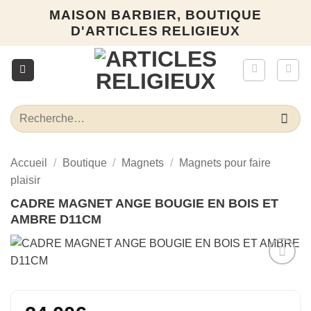
Passer
MAISON BARBIER, BOUTIQUE
au
D'ARTICLES RELIGIEUX
contenu
Recherche
pour :
Accueil
/
Boutique
/
Magnets
/
Magnets pour faire
plaisir
CADRE MAGNET ANGE BOUGIE EN BOIS ET
AMBRE D11CM
Ajouter
à la liste
d’envies