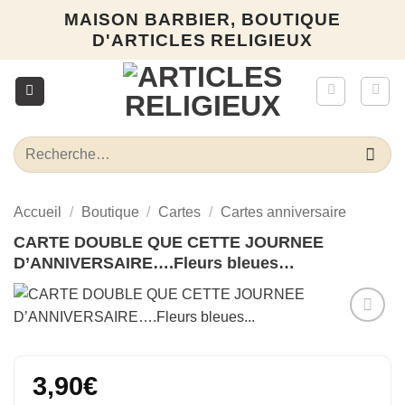
Passer
MAISON BARBIER, BOUTIQUE
au
D'ARTICLES RELIGIEUX
contenu
Recherche
pour :
Accueil
/
Boutique
/
Cartes
/
Cartes anniversaire
CARTE DOUBLE QUE CETTE JOURNEE
D’ANNIVERSAIRE….Fleurs bleues…
Ajouter
à la liste
d’envies
3,90
€