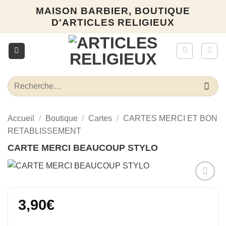
Passer
MAISON BARBIER, BOUTIQUE
au
D'ARTICLES RELIGIEUX
contenu
Recherche
pour :
Accueil
/
Boutique
/
Cartes
/
CARTES MERCI ET BON
RETABLISSEMENT
CARTE MERCI BEAUCOUP STYLO
Ajouter
à la liste
3,90
€
d’envies