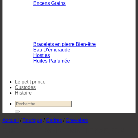
Encens Grains
Bracelets en pierre Bien-être
Eau D'émeraude
Hosties
Huiles Parfumée
Le petit prince
Custodes
Histoire
Recherche
pour :
Accueil
/
Boutique
/
Cadres
/
Chevalets
CHEVALET BOIS TRINITE 9X5,5CM