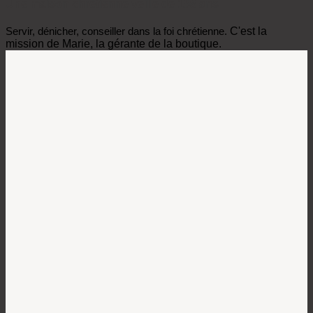
Une maison chrétienne veille de 158 ans
Servir, dénicher, conseiller dans la foi chrétienne.
C'est la
mission de Marie, la gérante de la boutique.