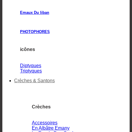
Emaux Du liban
PHOTOPHORES
icônes
Diptyques
Triptyques
Crèches & Santons
Crèches
Accessoires
En Albâtre Emany