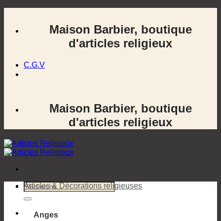
Passer
au
Maison Barbier, boutique
contenu
d'articles religieux
C.G.V
Maison Barbier, boutique
d'articles religieux
Recherche
Articles & Décorations religieuses
pour :
Anges