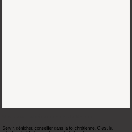
Une maison chrétienne veille de 158 ans
Servir, dénicher, conseiller dans la foi chrétienne.
C'est la