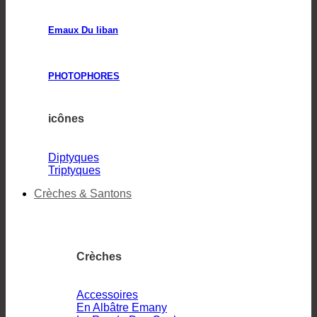
Emaux Du liban
PHOTOPHORES
icônes
Diptyques
Triptyques
Crèches & Santons
Crèches
Accessoires
En Albâtre Emany