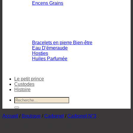
Encens Grains
Bracelets en pierre Bien-être
Eau D'émeraude
Hosties
Huiles Parfumée
Le petit prince
Custodes
Histoire
Recherche
pour :
Accueil
/
Boutique
/
Carbonel
/
Carbonel N°3
CHEVRE AU CHEVREAU N°3