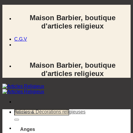
Passer
au
Maison Barbier, boutique
contenu
d'articles religieux
C.G.V
Maison Barbier, boutique
d'articles religieux
Recherche
Articles & Décorations religieuses
pour :
Anges