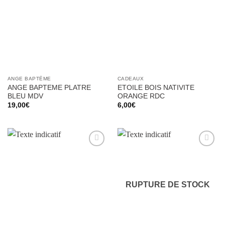
à la liste
à la liste
d’envies
d’envies
ANGE BAPTÊME
CADEAUX
ANGE BAPTEME PLATRE
ETOILE BOIS NATIVITE
BLEU MDV
ORANGE RDC
19,00
€
6,00
€
Ajouter
Ajouter
à la liste
à la liste
d’envies
d’envies
RUPTURE DE STOCK