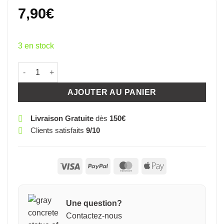
7,90
€
3 en stock
quantité de COEUR BOIS BLANC CROIX FABRICATION A
AJOUTER AU PANIER
Livraison Gratuite
dès
150€
Clients satisfaits
9/10
Visa
PayPal
MasterCard
Apple
Pay
Une question?
Contactez-nous