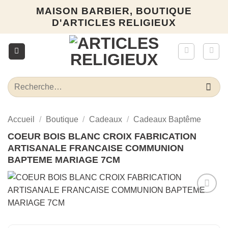
Passer
MAISON BARBIER, BOUTIQUE
au
D'ARTICLES RELIGIEUX
contenu
Recherche
pour :
Accueil
/
Boutique
/
Cadeaux
/
Cadeaux Baptême
COEUR BOIS BLANC CROIX FABRICATION
ARTISANALE FRANCAISE COMMUNION
BAPTEME MARIAGE 7CM
Ajouter
à la liste
d’envies