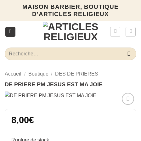
Passer
MAISON BARBIER, BOUTIQUE
au
D'ARTICLES RELIGIEUX
contenu
Recherche
pour :
Accueil
/
Boutique
/
DES DE PRIERES
DE PRIERE PM JESUS EST MA JOIE
Ajouter
à la liste
8,00
€
d’envies
Rupture de stock