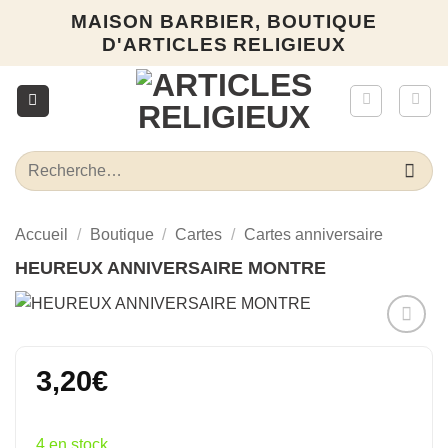
Passer
MAISON BARBIER, BOUTIQUE
au
D'ARTICLES RELIGIEUX
contenu
Recherche
pour :
Accueil
/
Boutique
/
Cartes
/
Cartes anniversaire
HEUREUX ANNIVERSAIRE MONTRE
Ajouter
à la liste
3,20
€
d’envies
4 en stock