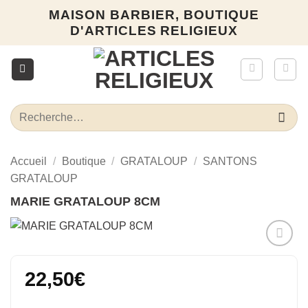
Passer
MAISON BARBIER, BOUTIQUE
au
D'ARTICLES RELIGIEUX
contenu
Recherche
pour :
Accueil
/
Boutique
/
GRATALOUP
/
SANTONS
GRATALOUP
MARIE GRATALOUP 8CM
Ajouter
à la liste
22,50
€
d’envies