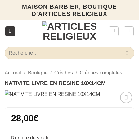
Passer
MAISON BARBIER, BOUTIQUE
au
D'ARTICLES RELIGIEUX
contenu
Recherche
pour :
Accueil
/
Boutique
/
Crèches
/
Crèches complètes
NATIVITE LIVRE EN RESINE 10X14CM
Ajouter
à la liste
28,00
€
d’envies
Rupture de stock