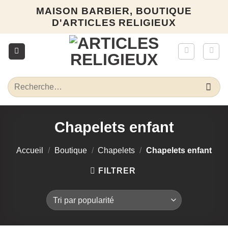
Passer
MAISON BARBIER, BOUTIQUE
au
D'ARTICLES RELIGIEUX
contenu
Recherche
pour :
Chapelets enfant
Accueil
/
Boutique
/
Chapelets
/
Chapelets enfant
FILTRER