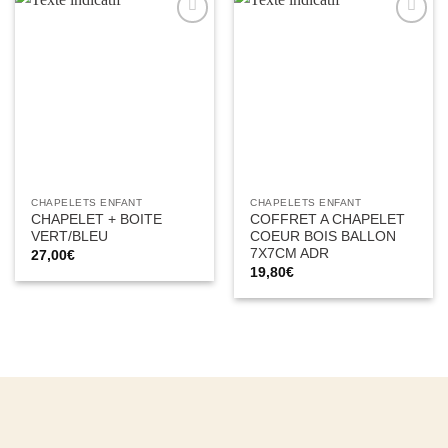
Ajouter
Ajouter
à la liste
à la liste
d’envies
d’envies
CHAPELETS ENFANT
CHAPELETS ENFANT
CHAPELET + BOITE
COFFRET A CHAPELET
VERT/BLEU
COEUR BOIS BALLON
7X7CM ADR
27,00
€
19,80
€