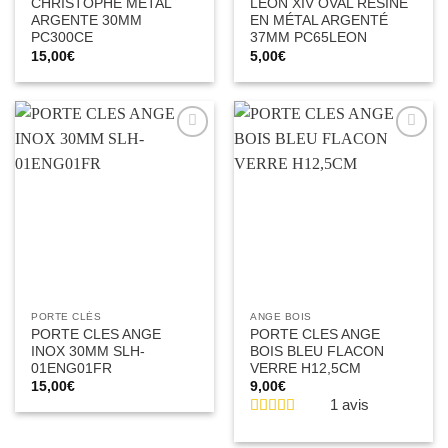
CHRISTOPHE METAL
LÉON XIV OVAL RÉSINE
ARGENTE 30MM
EN MÉTAL ARGENTÉ
PC300CE
37MM PC65LEON
15,00
€
5,00
€
Ajouter
Ajouter
à la liste
à la liste
d’envies
d’envies
PORTE CLÉS
ANGE BOIS
PORTE CLES ANGE
PORTE CLES ANGE
INOX 30MM SLH-
BOIS BLEU FLACON
01ENG01FR
VERRE H12,5CM
15,00
€
9,00
€
1 avis