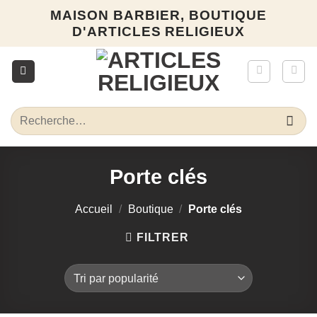
Passer
MAISON BARBIER, BOUTIQUE
au
D'ARTICLES RELIGIEUX
contenu
Recherche
pour :
Porte clés
Accueil
/
Boutique
/
Porte clés
FILTRER