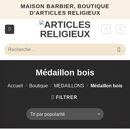
Passer
MAISON BARBIER, BOUTIQUE
au
D'ARTICLES RELIGIEUX
contenu
Recherche
pour :
Médaillon bois
Accueil
/
Boutique
/
MEDAILLONS
/
Médaillon bois
FILTRER