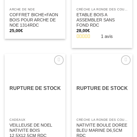
ARCHE DE NOE
CRÈCHE LA RONDE DES COULEURS
COFFRET BICHE+FAON
ETABLE BOIS A
BOIS POUR ARCHE DE
ASSEMBLER SANS
NOE 1314RDC
FOND RDC
25,00
€
28,00
€
1 avis
Ajouter
Ajouter
à la liste
à la liste
d’envies
d’envies
RUPTURE DE STOCK
RUPTURE DE STOCK
CADEAUX
CRÈCHE LA RONDE DES COULEURS
VEILLEUSE DE NOEL
NATIVITE BOULE DOREE
NATIVITE BOIS
BLEU MARINE D6,5CM
12,5X12,5CM RDC
RDC