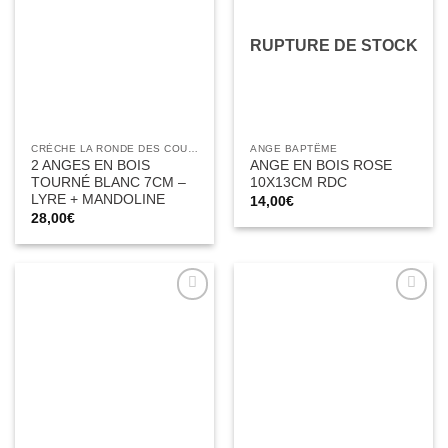
d’envies
d’envies
RUPTURE DE STOCK
CRÈCHE LA RONDE DES COULEURS
ANGE BAPTÊME
2 ANGES EN BOIS
ANGE EN BOIS ROSE
TOURNÉ BLANC 7CM –
10X13CM RDC
LYRE + MANDOLINE
14,00
€
28,00
€
Ajouter
Ajouter
à la liste
à la liste
d’envies
d’envies