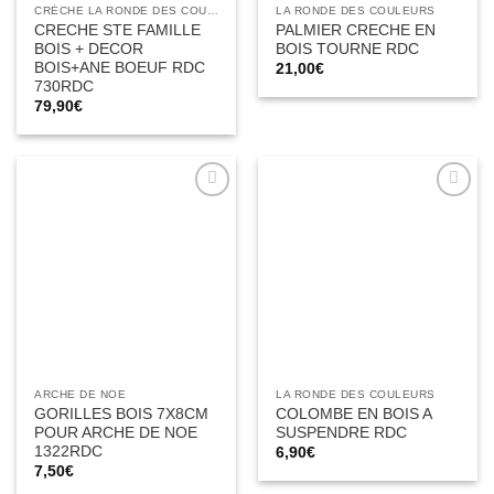
CRÈCHE LA RONDE DES COULEURS
LA RONDE DES COULEURS
CRECHE STE FAMILLE
PALMIER CRECHE EN
BOIS + DECOR
BOIS TOURNE RDC
BOIS+ANE BOEUF RDC
21,00
€
730RDC
79,90
€
Ajouter
Ajouter
à la liste
à la liste
d’envies
d’envies
ARCHE DE NOE
LA RONDE DES COULEURS
GORILLES BOIS 7X8CM
COLOMBE EN BOIS A
POUR ARCHE DE NOE
SUSPENDRE RDC
1322RDC
6,90
€
7,50
€