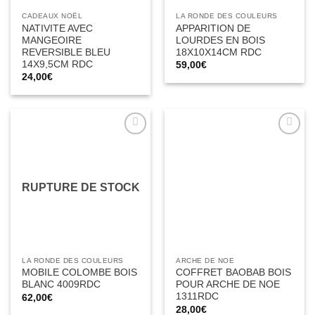
CADEAUX NOËL
LA RONDE DES COULEURS
NATIVITE AVEC
APPARITION DE
MANGEOIRE
LOURDES EN BOIS
REVERSIBLE BLEU
18X10X14CM RDC
14X9,5CM RDC
59,00
€
24,00
€
Ajouter
Ajouter
à la liste
à la liste
d’envies
d’envies
RUPTURE DE STOCK
LA RONDE DES COULEURS
ARCHE DE NOE
MOBILE COLOMBE BOIS
COFFRET BAOBAB BOIS
BLANC 4009RDC
POUR ARCHE DE NOE
1311RDC
62,00
€
28,00
€