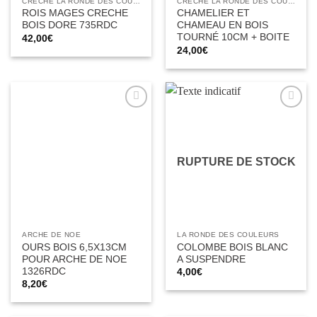
CRÈCHE LA RONDE DES COULEURS
CRÈCHE LA RONDE DES COULEURS
ROIS MAGES CRECHE
CHAMELIER ET
BOIS DORE 735RDC
CHAMEAU EN BOIS
TOURNÉ 10CM + BOITE
42,00
€
24,00
€
Ajouter
Ajouter
à la liste
à la liste
d’envies
d’envies
RUPTURE DE STOCK
ARCHE DE NOE
LA RONDE DES COULEURS
OURS BOIS 6,5X13CM
COLOMBE BOIS BLANC
POUR ARCHE DE NOE
A SUSPENDRE
1326RDC
4,00
€
8,20
€