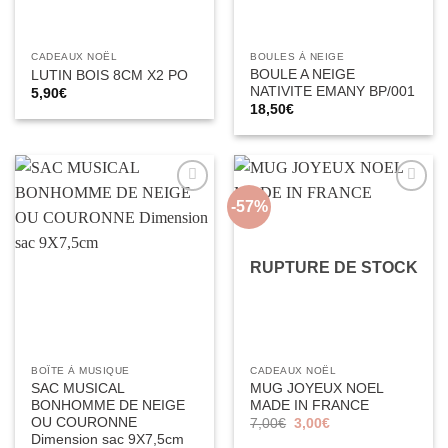
CADEAUX NOËL
BOULES À NEIGE
BOULE A NEIGE
LUTIN BOIS 8CM X2 PO
NATIVITE EMANY BP/001
5,90
€
18,50
€
-57%
Ajouter
Ajouter
à la liste
à la liste
d’envies
d’envies
RUPTURE DE STOCK
BOÎTE À MUSIQUE
CADEAUX NOËL
SAC MUSICAL
MUG JOYEUX NOEL
BONHOMME DE NEIGE
MADE IN FRANCE
OU COURONNE
Le
Le
7,00
€
3,00
€
prix
prix
Dimension sac 9X7,5cm