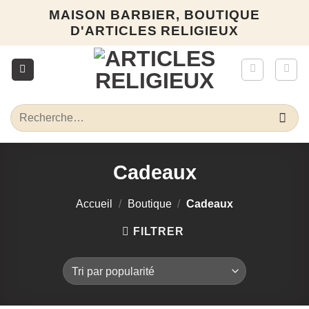
Passer
MAISON BARBIER, BOUTIQUE
au
D'ARTICLES RELIGIEUX
contenu
Recherche
pour :
Cadeaux
Accueil
/
Boutique
/
Cadeaux
FILTRER