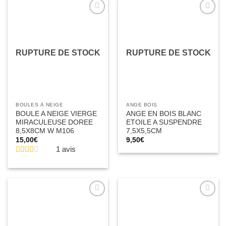
Ajouter
Ajouter
à la liste
à la liste
d’envies
d’envies
RUPTURE DE STOCK
RUPTURE DE STOCK
BOULES À NEIGE
ANGE BOIS
BOULE A NEIGE VIERGE
ANGE EN BOIS BLANC
MIRACULEUSE DOREE
ETOILE A SUSPENDRE
8,5X8CM W M106
7,5X5,5CM
15,00
€
9,50
€
1 avis
Ajouter
Ajouter
à la liste
à la liste
d’envies
d’envies