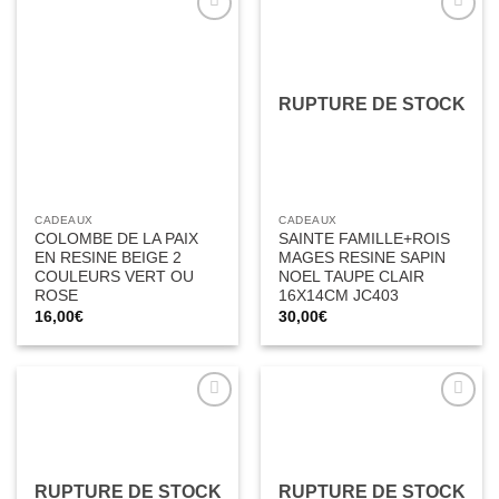
Ajouter
Ajouter
à la liste
à la liste
d’envies
d’envies
RUPTURE DE STOCK
CADEAUX
CADEAUX
COLOMBE DE LA PAIX
SAINTE FAMILLE+ROIS
EN RESINE BEIGE 2
MAGES RESINE SAPIN
COULEURS VERT OU
NOEL TAUPE CLAIR
ROSE
16X14CM JC403
16,00
€
30,00
€
Ajouter
Ajouter
à la liste
à la liste
d’envies
d’envies
RUPTURE DE STOCK
RUPTURE DE STOCK