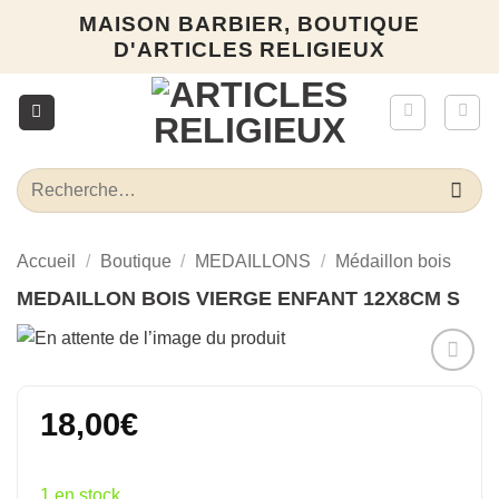
Passer
MAISON BARBIER, BOUTIQUE
au
D'ARTICLES RELIGIEUX
contenu
Recherche
pour :
Accueil
/
Boutique
/
MEDAILLONS
/
Médaillon bois
MEDAILLON BOIS VIERGE ENFANT 12X8CM S
Ajouter
à la liste
18,00
€
d’envies
1 en stock