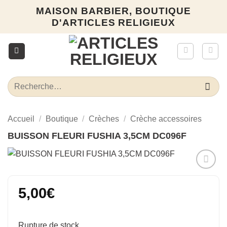
Passer
MAISON BARBIER, BOUTIQUE
au
D'ARTICLES RELIGIEUX
contenu
Recherche
pour :
Accueil
/
Boutique
/
Crèches
/
Crèche accessoires
BUISSON FLEURI FUSHIA 3,5CM DC096F
Ajouter
à la liste
5,00
€
d’envies
Rupture de stock