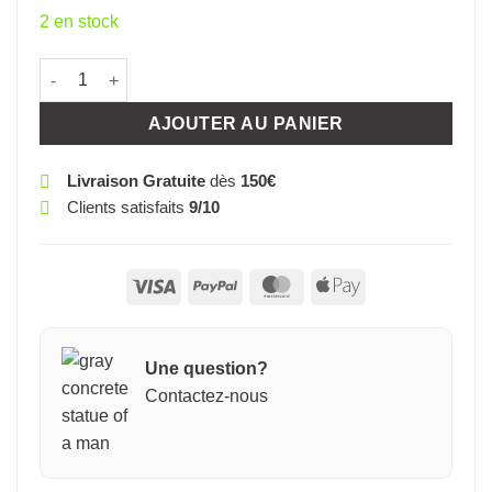
2 en stock
quantité de CARTE NAISSANCE OURSON BIBERON 654407A
AJOUTER AU PANIER
Livraison Gratuite
dès
150€
Clients satisfaits
9/10
Visa
PayPal
MasterCard
Apple
Pay
Une question?
Contactez-nous