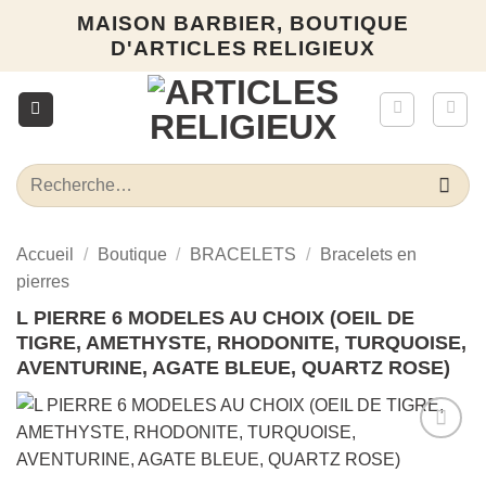
Passer
MAISON BARBIER, BOUTIQUE
au
D'ARTICLES RELIGIEUX
contenu
Recherche
pour :
Accueil
/
Boutique
/
BRACELETS
/
Bracelets en
pierres
L PIERRE 6 MODELES AU CHOIX (OEIL DE
TIGRE, AMETHYSTE, RHODONITE, TURQUOISE,
AVENTURINE, AGATE BLEUE, QUARTZ ROSE)
Ajouter
à la liste