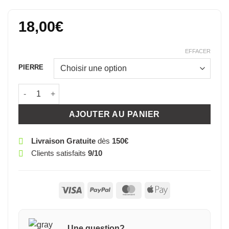
d’envies
18,00
€
EFFACER
PIERRE
quantité de L PIERRE 6 MODELES AU CHOIX (OEIL DE TI
AJOUTER AU PANIER
Livraison Gratuite
dès
150€
Clients satisfaits
9/10
Visa
PayPal
MasterCard
Apple
Pay
Une question?