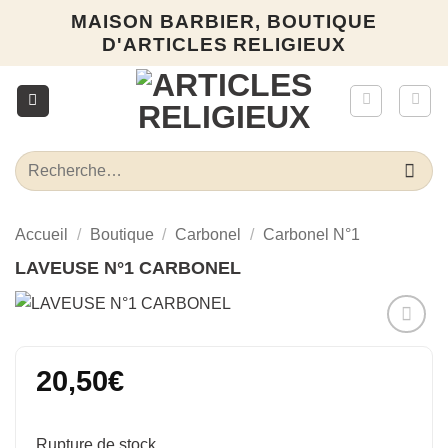
Passer
MAISON BARBIER, BOUTIQUE
au
D'ARTICLES RELIGIEUX
contenu
Recherche
pour :
Accueil
/
Boutique
/
Carbonel
/
Carbonel N°1
LAVEUSE N°1 CARBONEL
Ajouter
à la liste
20,50
€
d’envies
Rupture de stock