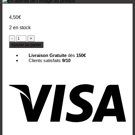
4,50
€
2 en stock
quantité
de
Ajouter au panier
LETTRE
BOIS
Livraison Gratuite
dès
150€
W
Clients satisfaits
9/10
BLEU
Vis