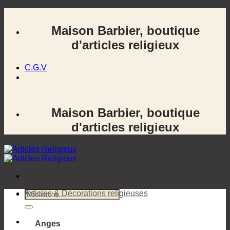
Passer
au
Maison Barbier, boutique
contenu
d'articles religieux
C.G.V
Maison Barbier, boutique
d'articles religieux
Recherche
Articles & Décorations religieuses
pour :
Anges