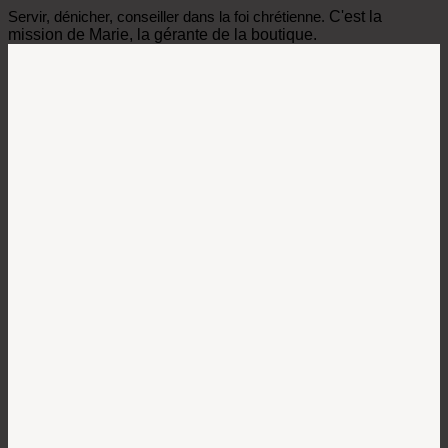
Servir, dénicher, conseiller dans la foi chrétienne.
C'est la
mission de Marie, la gérante de la boutique.