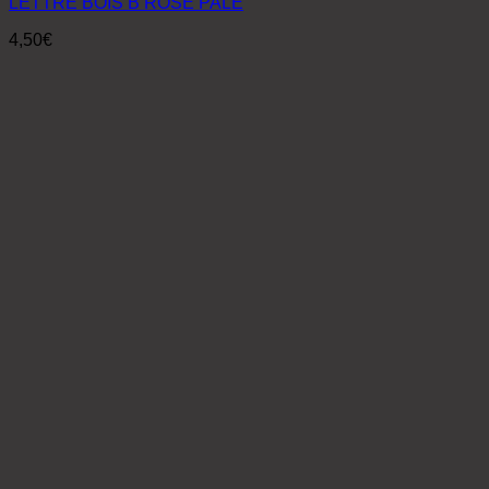
LETTRE BOIS B ROSE PALE
4,50
€