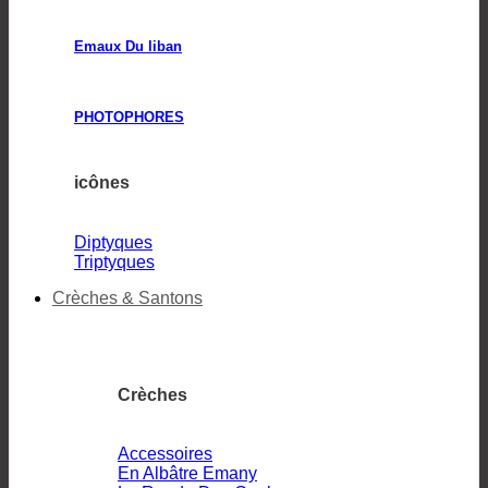
Emaux Du liban
PHOTOPHORES
icônes
Diptyques
Triptyques
Crèches & Santons
Crèches
Accessoires
En Albâtre Emany