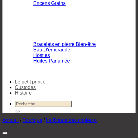
Encens Grains
Bracelets en pierre Bien-être
Eau D'émeraude
Hosties
Huiles Parfumée
Le petit prince
Custodes
Histoire
Recherche
pour :
Accueil
/
Boutique
/
La Ronde des couleurs
LETTRE BOIS W BLEU