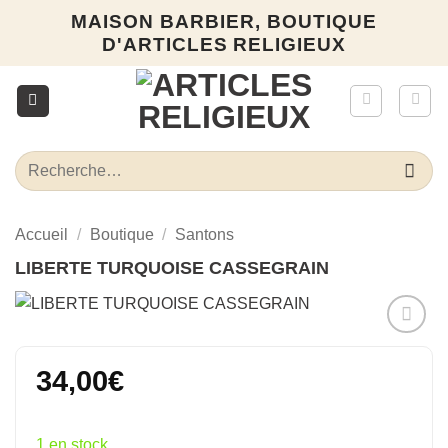
Passer
MAISON BARBIER, BOUTIQUE
au
D'ARTICLES RELIGIEUX
contenu
Recherche
pour :
Accueil
/
Boutique
/
Santons
LIBERTE TURQUOISE CASSEGRAIN
Ajouter
à la liste
34,00
€
d’envies
1 en stock