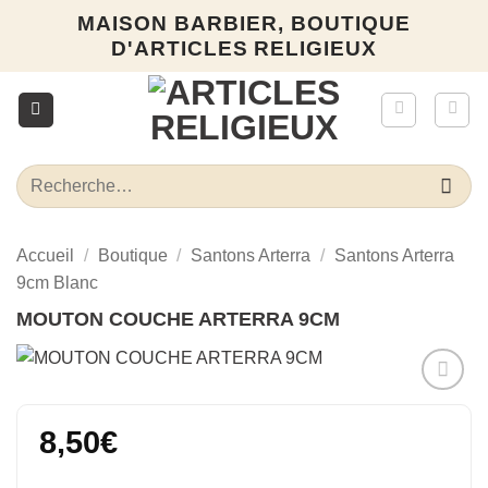
Passer
MAISON BARBIER, BOUTIQUE
au
D'ARTICLES RELIGIEUX
contenu
Recherche
pour :
Accueil
/
Boutique
/
Santons Arterra
/
Santons Arterra
9cm Blanc
MOUTON COUCHE ARTERRA 9CM
Ajouter
à la liste
8,50
€
d’envies