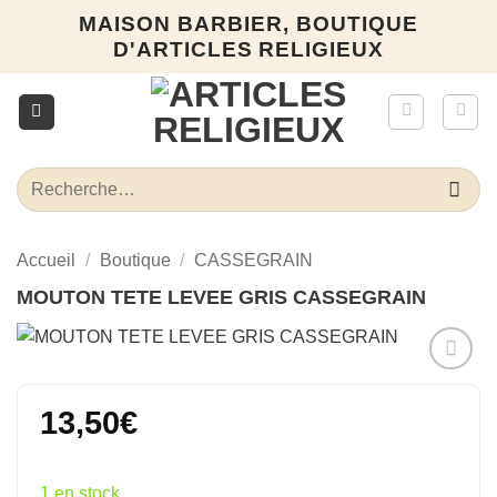
Passer
MAISON BARBIER, BOUTIQUE
au
D'ARTICLES RELIGIEUX
contenu
Recherche
pour :
Accueil
/
Boutique
/
CASSEGRAIN
MOUTON TETE LEVEE GRIS CASSEGRAIN
Ajouter
à la liste
13,50
€
d’envies
1 en stock