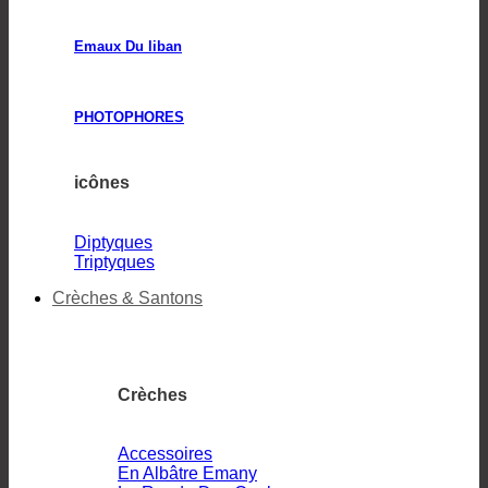
Emaux Du liban
PHOTOPHORES
icônes
Diptyques
Triptyques
Crèches & Santons
Crèches
Accessoires
En Albâtre Emany