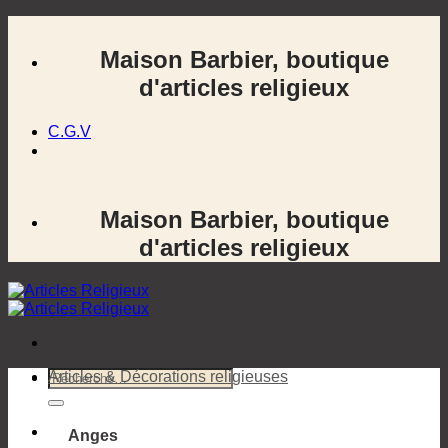
Passer
au
Maison Barbier, boutique
contenu
d'articles religieux
C.G.V
Maison Barbier, boutique
d'articles religieux
Recherche
Articles & Décorations religieuses
pour :
Anges