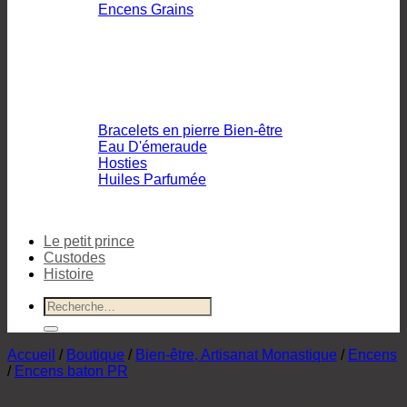
Encens Grains
Bracelets en pierre Bien-être
Eau D'émeraude
Hosties
Huiles Parfumée
Le petit prince
Custodes
Histoire
Recherche
pour :
Accueil
/
Boutique
/
Bien-être, Artisanat Monastique
/
Encens
/
Encens baton PR
ENCENS BATON ST RAPHAEL