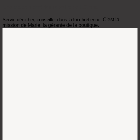
Une maison chrétienne veille de 158 ans
Servir, dénicher, conseiller dans la foi chrétienne.
C'est la
mission de Marie, la gérante de la boutique.