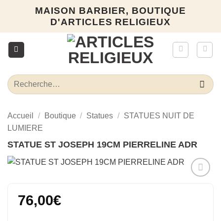
Passer
MAISON BARBIER, BOUTIQUE
au
D'ARTICLES RELIGIEUX
contenu
Recherche
pour :
Accueil
/
Boutique
/
Statues
/
STATUES NUIT DE
LUMIERE
STATUE ST JOSEPH 19CM PIERRELINE ADR
Ajouter
à la liste
76,00
€
d’envies