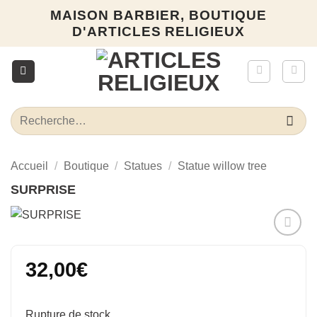
Passer
MAISON BARBIER, BOUTIQUE
au
D'ARTICLES RELIGIEUX
contenu
Recherche
pour :
Accueil
/
Boutique
/
Statues
/
Statue willow tree
SURPRISE
Ajouter
à la liste
32,00
€
d’envies
Rupture de stock