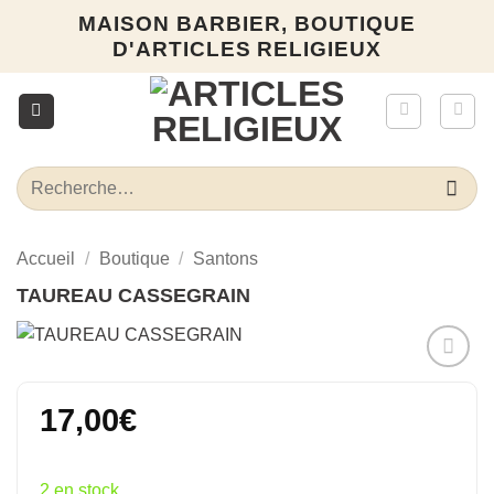
Passer
MAISON BARBIER, BOUTIQUE
au
D'ARTICLES RELIGIEUX
contenu
Recherche
pour :
Accueil
/
Boutique
/
Santons
TAUREAU CASSEGRAIN
Ajouter
à la liste
17,00
€
d’envies
2 en stock